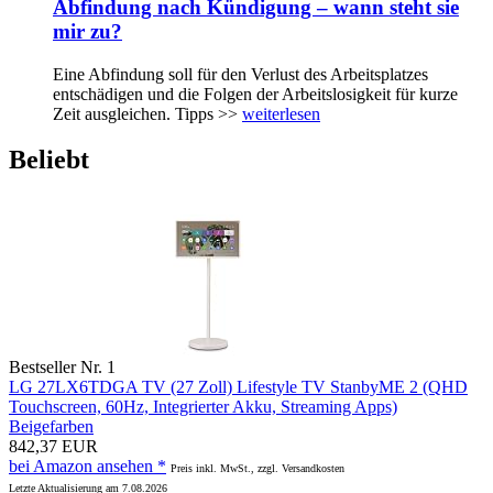
Abfindung nach Kündigung – wann steht sie
mir zu?
Eine Abfindung soll für den Verlust des Arbeitsplatzes
entschädigen und die Folgen der Arbeitslosigkeit für kurze
Zeit ausgleichen. Tipps >>
weiterlesen
Beliebt
Bestseller Nr. 1
LG 27LX6TDGA TV (27 Zoll) Lifestyle TV StanbyME 2 (QHD
Touchscreen, 60Hz, Integrierter Akku, Streaming Apps)
Beigefarben
842,37 EUR
bei Amazon ansehen *
Preis inkl. MwSt., zzgl. Versandkosten
Letzte Aktualisierung am 7.08.2026