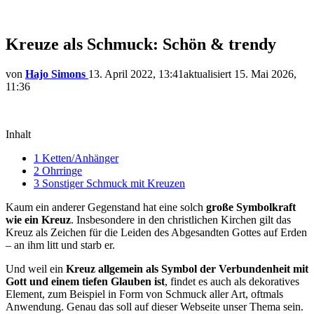
Kreuze als Schmuck: Schön & trendy
von
Hajo Simons
13. April 2022, 13:41
aktualisiert
15. Mai 2026,
11:36
Inhalt
1
Ketten/Anhänger
2
Ohrringe
3
Sonstiger Schmuck mit Kreuzen
Kaum ein anderer Gegenstand hat eine solch
große Symbolkraft
wie ein Kreuz
. Insbesondere in den christlichen Kirchen gilt das
Kreuz als Zeichen für die Leiden des Abgesandten Gottes auf Erden
– an ihm litt und starb er.
Und weil ein
Kreuz allgemein als Symbol der Verbundenheit mit
Gott und einem tiefen Glauben ist
, findet es auch als dekoratives
Element, zum Beispiel in Form von Schmuck aller Art, oftmals
Anwendung. Genau das soll auf dieser Webseite unser Thema sein.