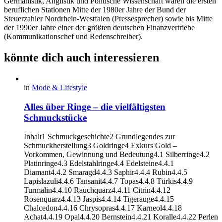
Germanistik, Anglistik und Politische Wissenschaft waren die ersten
beruflichen Stationen Mitte der 1980er Jahre der Bund der
Steuerzahler Nordrhein-Westfalen (Pressesprecher) sowie bis Mitte
der 1990er Jahre einer der größten deutschen Finanzvertriebe
(Kommunikationschef und Redenschreiber).
könnte dich auch interessieren
in
Mode & Lifestyle
Alles über Ringe – die vielfältigsten
Schmuckstücke
Inhalt1 Schmuckgeschichte2 Grundlegendes zur
Schmuckherstellung3 Goldringe4 Exkurs Gold –
Vorkommen, Gewinnung und Bedeutung4.1 Silberringe4.2
Platinringe4.3 Edelstahlringe4.4 Edelsteine4.4.1
Diamant4.4.2 Smaragd4.4.3 Saphir4.4.4 Rubin4.4.5
Lapislazuli4.4.6 Tansanit4.4.7 Topas4.4.8 Türkis4.4.9
Turmalin4.4.10 Rauchquarz4.4.11 Citrin4.4.12
Rosenquarz4.4.13 Jaspis4.4.14 Tigerauge4.4.15
Chalcedon4.4.16 Chrysopras4.4.17 Karneol4.4.18
Achat4.4.19 Opal4.4.20 Bernstein4.4.21 Koralle4.4.22 Perlen