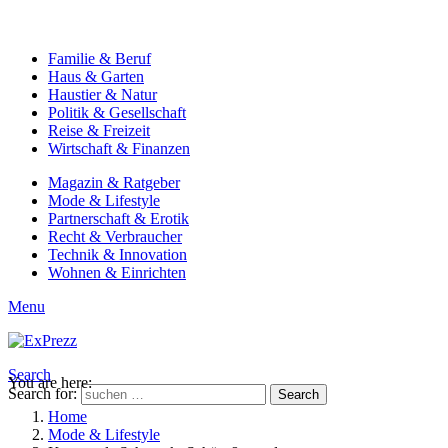
Familie & Beruf
Haus & Garten
Haustier & Natur
Politik & Gesellschaft
Reise & Freizeit
Wirtschaft & Finanzen
Magazin & Ratgeber
Mode & Lifestyle
Partnerschaft & Erotik
Recht & Verbraucher
Technik & Innovation
Wohnen & Einrichten
Menu
Search
You are here:
Search for:
Search
Home
Mode & Lifestyle