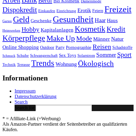
Beruf
Bio Kosmetik
Damenmode
Freizeit
Dispokredit
Erotik
Feiern
Einkaufen
Einrichtung
Gesundheit
Geld
Haar
Haus
Geschenke
Garten
Kosmetik
Kredit
Hobby
Kapitalanlagen
Heimwerken
Körperpflege
Make Up
Mode
Natur
Männer
Reisen
Online Shopping
Pornographie
Outdoor
Party
Schadstoffe
Sport
Sommer
Sex Toys
Schuhe
Schwangerschaft
Solarstrom
Schmuck
Trends
Ökologisch
Wohnung
Technik
Terrasse
Informationen
Impressum
Datenschutzerklärung
Search
Search for:
* = Afilliate-Link (=Werbung)
Als Amazon-Partner verdient der Seitenbetreiber an qualifizierten
Käufen.