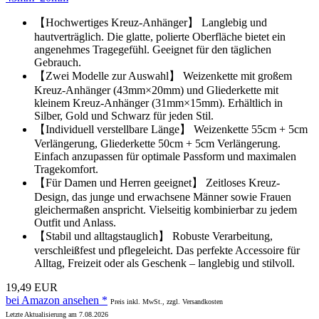
【Hochwertiges Kreuz-Anhänger】 Langlebig und
hautverträglich. Die glatte, polierte Oberfläche bietet ein
angenehmes Tragegefühl. Geeignet für den täglichen
Gebrauch.
【Zwei Modelle zur Auswahl】 Weizenkette mit großem
Kreuz-Anhänger (43mm×20mm) und Gliederkette mit
kleinem Kreuz-Anhänger (31mm×15mm). Erhältlich in
Silber, Gold und Schwarz für jeden Stil.
【Individuell verstellbare Länge】 Weizenkette 55cm + 5cm
Verlängerung, Gliederkette 50cm + 5cm Verlängerung.
Einfach anzupassen für optimale Passform und maximalen
Tragekomfort.
【Für Damen und Herren geeignet】 Zeitloses Kreuz-
Design, das junge und erwachsene Männer sowie Frauen
gleichermaßen anspricht. Vielseitig kombinierbar zu jedem
Outfit und Anlass.
【Stabil und alltagstauglich】 Robuste Verarbeitung,
verschleißfest und pflegeleicht. Das perfekte Accessoire für
Alltag, Freizeit oder als Geschenk – langlebig und stilvoll.
19,49 EUR
bei Amazon ansehen *
Preis inkl. MwSt., zzgl. Versandkosten
Letzte Aktualisierung am 7.08.2026