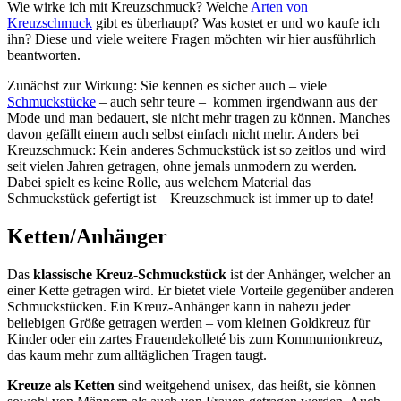
Wie wirke ich mit Kreuzschmuck? Welche
Arten von
Kreuzschmuck
gibt es überhaupt? Was kostet er und wo kaufe ich
ihn? Diese und viele weitere Fragen möchten wir hier ausführlich
beantworten.
Zunächst zur Wirkung: Sie kennen es sicher auch – viele
Schmuckstücke
– auch sehr teure – kommen irgendwann aus der
Mode und man bedauert, sie nicht mehr tragen zu können. Manches
davon gefällt einem auch selbst einfach nicht mehr. Anders bei
Kreuzschmuck: Kein anderes Schmuckstück ist so zeitlos und wird
seit vielen Jahren getragen, ohne jemals unmodern zu werden.
Dabei spielt es keine Rolle, aus welchem Material das
Schmuckstück gefertigt ist – Kreuzschmuck ist immer up to date!
Ketten/Anhänger
Das
klassische Kreuz-Schmuckstück
ist der Anhänger, welcher an
einer Kette getragen wird. Er bietet viele Vorteile gegenüber anderen
Schmuckstücken. Ein Kreuz-Anhänger kann in nahezu jeder
beliebigen Größe getragen werden – vom kleinen Goldkreuz für
Kinder oder ein zartes Frauendekolleté bis zum Kommunionkreuz,
das kaum mehr zum alltäglichen Tragen taugt.
Kreuze als Ketten
sind weitgehend unisex, das heißt, sie können