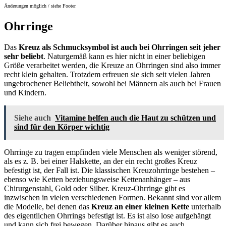
Änderungen möglich / siehe Footer
Ohrringe
Das
Kreuz als Schmucksymbol ist auch bei Ohrringen seit jeher
sehr beliebt
. Naturgemäß kann es hier nicht in einer beliebigen
Größe verarbeitet werden, die Kreuze an Ohrringen sind also immer
recht klein gehalten. Trotzdem erfreuen sie sich seit vielen Jahren
ungebrochener Beliebtheit, sowohl bei Männern als auch bei Frauen
und Kindern.
Siehe auch
Vitamine helfen auch die Haut zu schützen und
sind für den Körper wichtig
Ohrringe zu tragen empfinden viele Menschen als weniger störend,
als es z. B. bei einer Halskette, an der ein recht großes Kreuz
befestigt ist, der Fall ist. Die klassischen Kreuzohrringe bestehen –
ebenso wie Ketten beziehungsweise Kettenanhänger – aus
Chirurgenstahl, Gold oder Silber. Kreuz-Ohrringe gibt es
inzwischen in vielen verschiedenen Formen. Bekannt sind vor allem
die Modelle, bei denen das
Kreuz an einer kleinen Kette
unterhalb
des eigentlichen Ohrrings befestigt ist. Es ist also lose aufgehängt
und kann sich frei bewegen. Darüber hinaus gibt es auch