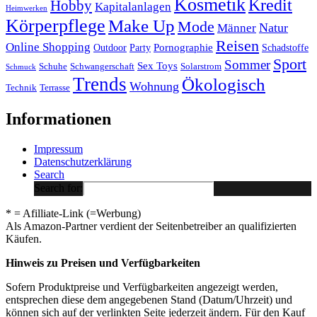
Kosmetik
Kredit
Hobby
Kapitalanlagen
Heimwerken
Körperpflege
Make Up
Mode
Natur
Männer
Reisen
Online Shopping
Pornographie
Outdoor
Party
Schadstoffe
Sport
Sommer
Sex Toys
Schuhe
Schwangerschaft
Solarstrom
Schmuck
Trends
Ökologisch
Wohnung
Technik
Terrasse
Informationen
Impressum
Datenschutzerklärung
Search
Search for:
* = Afilliate-Link (=Werbung)
Als Amazon-Partner verdient der Seitenbetreiber an qualifizierten
Käufen.
Hinweis zu Preisen und Verfügbarkeiten
Sofern Produktpreise und Verfügbarkeiten angezeigt werden,
entsprechen diese dem angegebenen Stand (Datum/Uhrzeit) und
können sich auf der verlinkten Seite jederzeit ändern. Für den Kauf