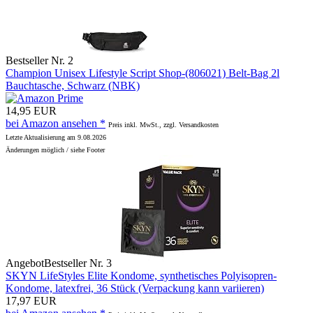
Bestseller Nr. 2
Champion Unisex Lifestyle Script Shop-(806021) Belt-Bag 2l
Bauchtasche, Schwarz (NBK)
14,95 EUR
bei Amazon ansehen *
Preis inkl. MwSt., zzgl. Versandkosten
Letzte Aktualisierung am 9.08.2026
Änderungen möglich / siehe Footer
Angebot
Bestseller Nr. 3
SKYN LifeStyles Elite Kondome, synthetisches Polyisopren-
Kondome, latexfrei, 36 Stück (Verpackung kann variieren)
17,97 EUR