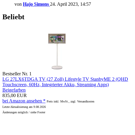
von
Hajo Simons
24. April 2023, 14:57
Beliebt
Bestseller Nr. 1
LG 27LX6TDGA TV (27 Zoll) Lifestyle TV StanbyME 2 (QHD
Touchscreen, 60Hz, Integrierter Akku, Streaming Apps)
Beigefarben
835,00 EUR
bei Amazon ansehen *
Preis inkl. MwSt., zzgl. Versandkosten
Letzte Aktualisierung am 9.08.2026
Änderungen möglich / siehe Footer