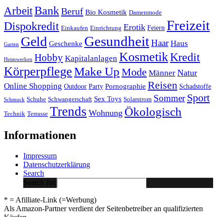
Arbeit
Bank
Beruf
Bio Kosmetik
Damenmode
Freizeit
Dispokredit
Erotik
Feiern
Einkaufen
Einrichtung
Gesundheit
Geld
Haar
Haus
Geschenke
Garten
Kosmetik
Kredit
Hobby
Kapitalanlagen
Heimwerken
Körperpflege
Make Up
Mode
Natur
Männer
Reisen
Online Shopping
Pornographie
Outdoor
Party
Schadstoffe
Sport
Sommer
Sex Toys
Schuhe
Schwangerschaft
Solarstrom
Schmuck
Trends
Ökologisch
Wohnung
Technik
Terrasse
Informationen
Impressum
Datenschutzerklärung
Search
Search for:
* = Afilliate-Link (=Werbung)
Als Amazon-Partner verdient der Seitenbetreiber an qualifizierten