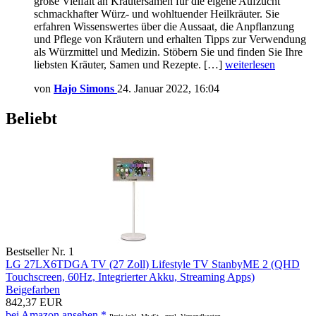
große Vielfalt an Kräutersamen für die eigene Aufzucht
schmackhafter Würz- und wohltuender Heilkräuter. Sie
erfahren Wissenswertes über die Aussaat, die Anpflanzung
und Pflege von Kräutern und erhalten Tipps zur Verwendung
als Würzmittel und Medizin. Stöbern Sie und finden Sie Ihre
liebsten Kräuter, Samen und Rezepte. […]
weiterlesen
von
Hajo Simons
24. Januar 2022, 16:04
Beliebt
Bestseller Nr. 1
LG 27LX6TDGA TV (27 Zoll) Lifestyle TV StanbyME 2 (QHD
Touchscreen, 60Hz, Integrierter Akku, Streaming Apps)
Beigefarben
842,37 EUR
bei Amazon ansehen *