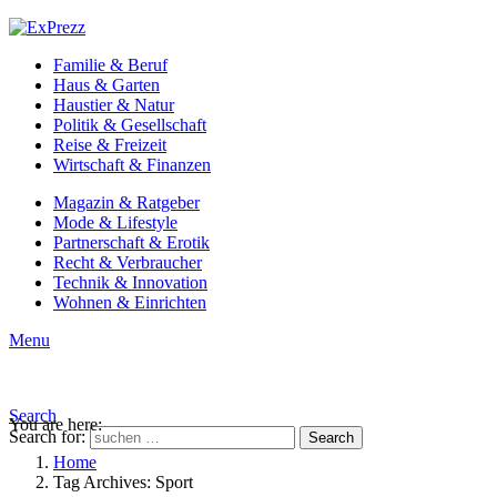
Familie & Beruf
Haus & Garten
Haustier & Natur
Politik & Gesellschaft
Reise & Freizeit
Wirtschaft & Finanzen
Magazin & Ratgeber
Mode & Lifestyle
Partnerschaft & Erotik
Recht & Verbraucher
Technik & Innovation
Wohnen & Einrichten
Menu
Search
You are here:
Search for:
Search
Home
Tag Archives: Sport