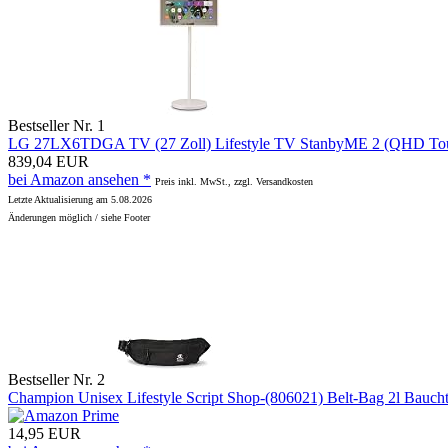
Bestseller Nr. 1
LG 27LX6TDGA TV (27 Zoll) Lifestyle TV StanbyME 2 (QHD Touchs
839,04 EUR
bei Amazon ansehen *
Preis inkl. MwSt., zzgl. Versandkosten
Letzte Aktualisierung am 5.08.2026
Änderungen möglich / siehe Footer
Bestseller Nr. 2
Champion Unisex Lifestyle Script Shop-(806021) Belt-Bag 2l Bauc
14,95 EUR