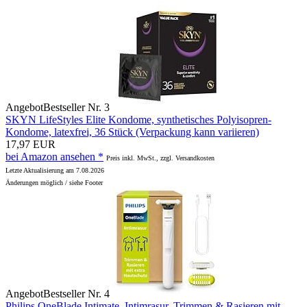
Angebot
Bestseller Nr. 3
SKYN LifeStyles Elite Kondome, synthetisches Polyisopren-
Kondome, latexfrei, 36 Stück (Verpackung kann variieren)
17,97 EUR
bei Amazon ansehen *
Preis inkl. MwSt., zzgl. Versandkosten
Letzte Aktualisierung am 7.08.2026
Änderungen möglich / siehe Footer
Angebot
Bestseller Nr. 4
Philips OneBlade Intimate, Intimrasur, Trimmen & Rasieren mit