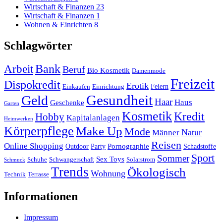
Wirtschaft & Finanzen
23
Wirtschaft & Finanzen
1
Wohnen & Einrichten
8
Schlagwörter
Arbeit
Bank
Beruf
Bio Kosmetik
Damenmode
Freizeit
Dispokredit
Erotik
Feiern
Einkaufen
Einrichtung
Gesundheit
Geld
Haar
Haus
Geschenke
Garten
Kosmetik
Kredit
Hobby
Kapitalanlagen
Heimwerken
Körperpflege
Make Up
Mode
Natur
Männer
Reisen
Online Shopping
Pornographie
Outdoor
Party
Schadstoffe
Sport
Sommer
Sex Toys
Schuhe
Schwangerschaft
Solarstrom
Schmuck
Trends
Ökologisch
Wohnung
Technik
Terrasse
Informationen
Impressum