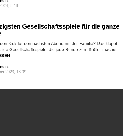
imons
2024, 9:18
tzigsten Gesellschaftsspiele für die ganze
e
den Kick für den nächsten Abend mit der Familie? Das klappt
tige Gesellschaftsspiele, die jede Runde zum Brüller machen.
ESEN
imons
er 2023, 16:09