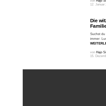
von
Hajo S
12. Januar 
Die wi
Famili
Suchst du 
immer: Lus
WEITERL
von
Hajo S
15. Dezemb