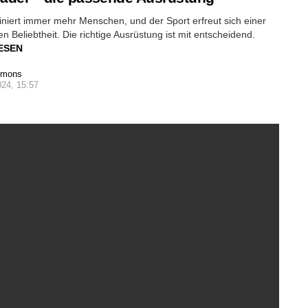
iniert immer mehr Menschen, und der Sport erfreut sich einer
 Beliebtheit. Die richtige Ausrüstung ist mit entscheidend.
ESEN
imons
024, 15:57