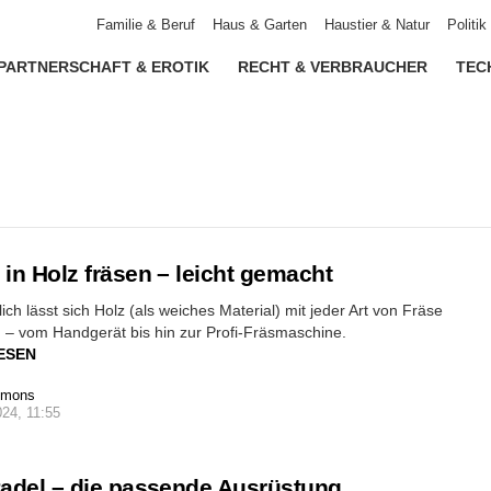
Familie & Beruf
Haus & Garten
Haustier & Natur
Politi
PARTNERSCHAFT & EROTIK
RECHT & VERBRAUCHER
TEC
 in Holz fräsen – leicht gemacht
ich lässt sich Holz (als weiches Material) mit jeder Art von Fräse
 – vom Handgerät bis hin zur Profi-Fräsmaschine.
ESEN
imons
024, 11:55
Padel – die passende Ausrüstung