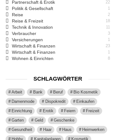
Partnerschaft & Erotik
22
Politik & Gesellschaft
1
Reise
2
Reise & Freizeit
18
Technik & Innovation
11
Verbraucher
3
Versicherungen
1
Wirtschaft & Finanzen
23
Wirtschaft & Finanzen
1
Wohnen & Einrichten
8
SCHLAGWÖRTER
Arbeit
Bank
Beruf
Bio Kosmetik
Damenmode
Dispokredit
Einkaufen
Einrichtung
Erotik
Feiern
Freizeit
Garten
Geld
Geschenke
Gesundheit
Haar
Haus
Heimwerken
Hobby
Kapitalanlagen
Kosmetik