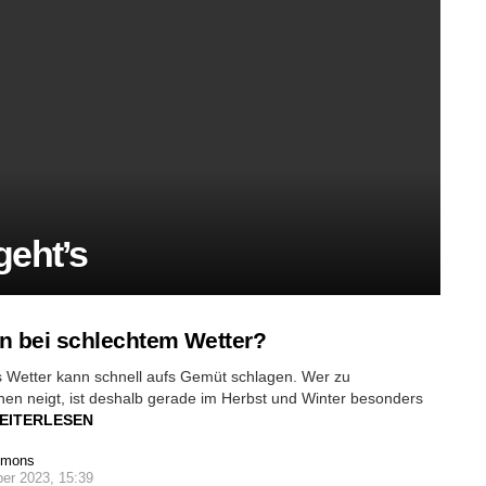
geht’s
n bei schlechtem Wetter?
s Wetter kann schnell aufs Gemüt schlagen. Wer zu
en neigt, ist deshalb gerade im Herbst und Winter besonders
EITERLESEN
imons
er 2023, 15:39