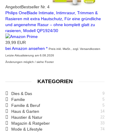
Angebot
Bestseller Nr. 4
Philips OneBlade Intimate, Intimrasur, Trimmen &
Rasieren mit extra Hautschutz, Für eine gründliche
und angenehme Rasur – ohne komplett glatt zu
rasieren, Modell QP1924/30
39,99 EUR
bei Amazon ansehen *
Preis inkl. MwSt., zzgl. Versandkosten
Letzte Aktualisierung am 6.08.2026
Änderungen möglich / siehe Footer
KATEGORIEN
Dies & Das
9
Familie
5
Familie & Beruf
5
Haus & Garten
14
Haustier & Natur
22
Magazin & Ratgeber
33
Mode & Lifestyle
74