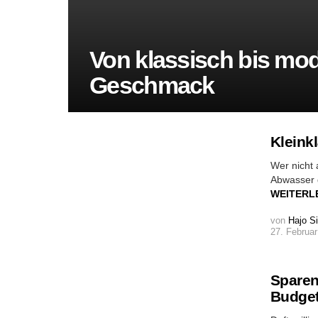
Von klassisch bis mod
Geschmack
Kleink
Wer nicht 
Abwasser d
WEITERL
von
Hajo S
27. Februar
Sparen
Budge