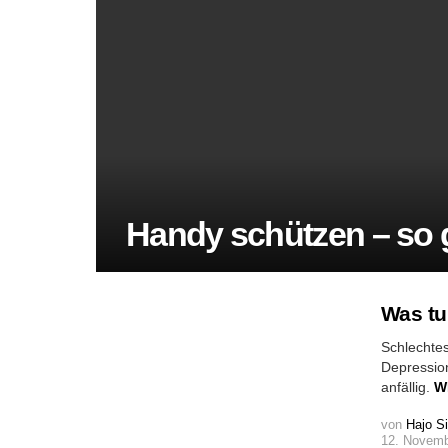
Handy schützen – so 
Was tu
Schlechte
Depression
anfällig.
W
von
Hajo S
12. Novemb