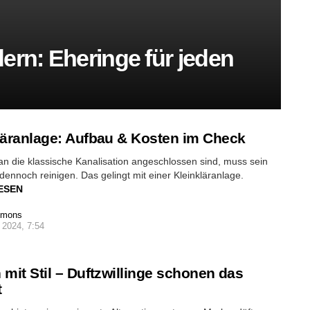
ern: Eheringe für jeden
läranlage: Aufbau & Kosten im Check
an die klassische Kanalisation angeschlossen sind, muss sein
ennoch reinigen. Das gelingt mit einer Kleinkläranlage.
ESEN
imons
 2024, 7:54
 mit Stil – Duftzwillinge schonen das
t