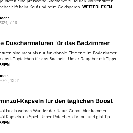
nge bieten eine preiswerte Alternative zu teuren Markendüften.
geber hilft beim Kauf und beim Geldsparen.
WEITERLESEN
imons
2024, 7:16
te Duscharmaturen für das Badzimmer
turen sind mehr als nur funktionale Elemente im Badezimmer.
 das i-Tüpfelchen für das Bad sein. Unser Ratgeber mit Tipps.
ESEN
imons
2024, 13:34
rminzöl-Kapseln für den täglichen Boost
nzöl ist ein wahres Wunder der Natur. Genau hier kommen
zöl Kapseln ins Spiel. Unser Ratgeber klärt auf und gibt Tip
ESEN