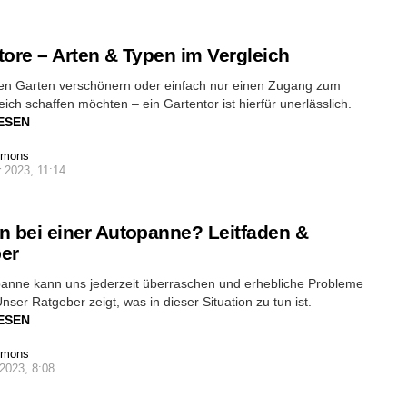
tore – Arten & Typen im Vergleich
ren Garten verschönern oder einfach nur einen Zugang zum
ich schaffen möchten – ein Gartentor ist hierfür unerlässlich.
ESEN
imons
 2023, 11:14
n bei einer Autopanne? Leitfaden &
er
panne kann uns jederzeit überraschen und erhebliche Probleme
Unser Ratgeber zeigt, was in dieser Situation zu tun ist.
ESEN
imons
2023, 8:08