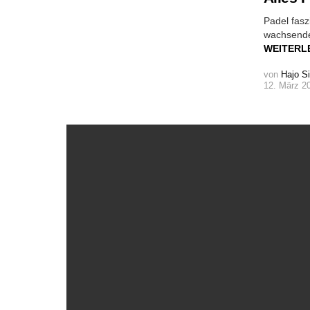
Padel fasz
wachsenden
WEITERL
von
Hajo S
12. März 2