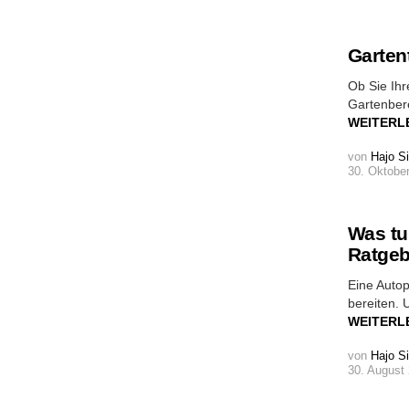
Garten
Ob Sie Ih
Gartenbere
WEITERL
von
Hajo S
30. Oktober
Was tu
Ratgeb
Eine Auto
bereiten. 
WEITERL
von
Hajo S
30. August 