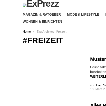
MAGAZIN & RATGEBER
MODE & LIFESTYLE
WOHNEN & EINRICHTEN
You are here:
Home
Tag Archives: Freizeit
FREIZEIT
MORE
Muster
STORIES
Grundsätzl
bearbeiten
WEITERL
von
Hajo S
18. März 2
Alles 