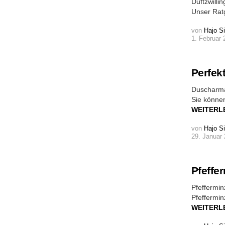
Duftzwilli
Unser Rat
von
Hajo S
1. Februar 
Perfek
Duscharma
Sie können
WEITERL
von
Hajo S
29. Januar 
Pfeffe
Pfeffermi
Pfeffermin
WEITERL