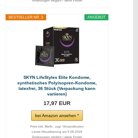
Änderungen möglich / siehe Footer
BESTSELLER NR. 3
ANGEBOT
SKYN LifeStyles Elite Kondome,
synthetisches Polyisopren-Kondome,
latexfrei, 36 Stück (Verpackung kann
variieren)
17,97 EUR
bei Amazon ansehen *
Preis inkl. MwSt., zzgl. Versandkosten
Letzte Aktualisierung am 5.08.2026
Änderungen möglich / siehe Footer