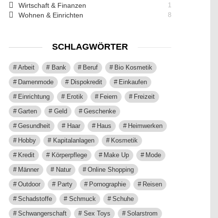
Wirtschaft & Finanzen
1
Wohnen & Einrichten
8
SCHLAGWÖRTER
Arbeit
Bank
Beruf
Bio Kosmetik
Damenmode
Dispokredit
Einkaufen
Einrichtung
Erotik
Feiern
Freizeit
Garten
Geld
Geschenke
Gesundheit
Haar
Haus
Heimwerken
Hobby
Kapitalanlagen
Kosmetik
Kredit
Körperpflege
Make Up
Mode
Männer
Natur
Online Shopping
Outdoor
Party
Pornographie
Reisen
Schadstoffe
Schmuck
Schuhe
Schwangerschaft
Sex Toys
Solarstrom