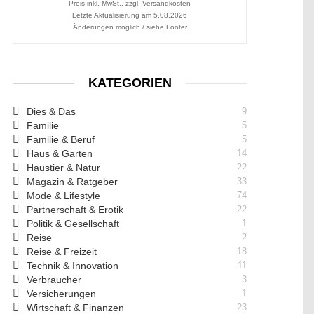
Preis inkl. MwSt., zzgl. Versandkosten
Letzte Aktualisierung am 5.08.2026
Änderungen möglich / siehe Footer
KATEGORIEN
Dies & Das
9
Familie
5
Familie & Beruf
5
Haus & Garten
14
Haustier & Natur
22
Magazin & Ratgeber
33
Mode & Lifestyle
74
Partnerschaft & Erotik
22
Politik & Gesellschaft
1
Reise
2
Reise & Freizeit
18
Technik & Innovation
11
Verbraucher
3
Versicherungen
1
Wirtschaft & Finanzen
23