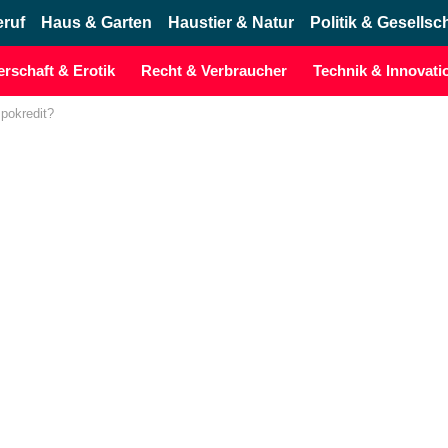
eruf
Haus & Garten
Haustier & Natur
Politik & Gesellsc
erschaft & Erotik
Recht & Verbraucher
Technik & Innovati
pokredit?