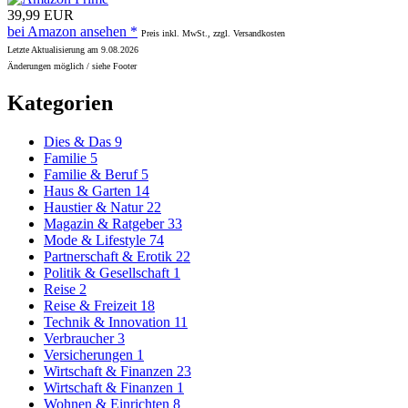
39,99 EUR
bei Amazon ansehen *
Preis inkl. MwSt., zzgl. Versandkosten
Letzte Aktualisierung am 9.08.2026
Änderungen möglich / siehe Footer
Kategorien
Dies & Das
9
Familie
5
Familie & Beruf
5
Haus & Garten
14
Haustier & Natur
22
Magazin & Ratgeber
33
Mode & Lifestyle
74
Partnerschaft & Erotik
22
Politik & Gesellschaft
1
Reise
2
Reise & Freizeit
18
Technik & Innovation
11
Verbraucher
3
Versicherungen
1
Wirtschaft & Finanzen
23
Wirtschaft & Finanzen
1
Wohnen & Einrichten
8