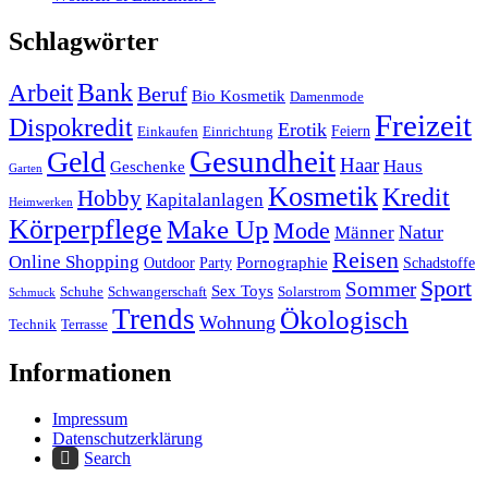
Schlagwörter
Arbeit
Bank
Beruf
Bio Kosmetik
Damenmode
Freizeit
Dispokredit
Erotik
Feiern
Einkaufen
Einrichtung
Gesundheit
Geld
Haar
Haus
Geschenke
Garten
Kosmetik
Kredit
Hobby
Kapitalanlagen
Heimwerken
Körperpflege
Make Up
Mode
Natur
Männer
Reisen
Online Shopping
Pornographie
Outdoor
Party
Schadstoffe
Sport
Sommer
Sex Toys
Schuhe
Schwangerschaft
Solarstrom
Schmuck
Trends
Ökologisch
Wohnung
Technik
Terrasse
Informationen
Impressum
Datenschutzerklärung
Search