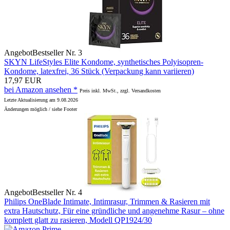
Angebot
Bestseller Nr. 3
SKYN LifeStyles Elite Kondome, synthetisches Polyisopren-
Kondome, latexfrei, 36 Stück (Verpackung kann variieren)
17,97 EUR
bei Amazon ansehen *
Preis inkl. MwSt., zzgl. Versandkosten
Letzte Aktualisierung am 9.08.2026
Änderungen möglich / siehe Footer
Angebot
Bestseller Nr. 4
Philips OneBlade Intimate, Intimrasur, Trimmen & Rasieren mit
extra Hautschutz, Für eine gründliche und angenehme Rasur – ohne
komplett glatt zu rasieren, Modell QP1924/30