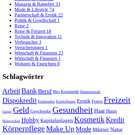
Magazin & Ratgeber
33
Mode & Lifestyle
74
Partnerschaft & Erotik
22
Politik & Gesellschaft
1
Reise
2
Reise & Freizeit
18
Technik & Innovation
11
Verbraucher
3
Versicherungen
1
Wirtschaft & Finanzen
23
Wirtschaft & Finanzen
1
Wohnen & Einrichten
8
Schlagwörter
Arbeit
Bank
Beruf
Bio Kosmetik
Damenmode
Freizeit
Dispokredit
Erotik
Feiern
Einkaufen
Einrichtung
Gesundheit
Geld
Haar
Haus
Geschenke
Garten
Kosmetik
Kredit
Hobby
Kapitalanlagen
Heimwerken
Körperpflege
Make Up
Mode
Natur
Männer