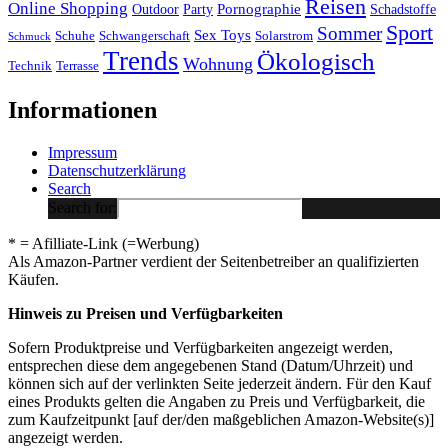
Reisen
Online Shopping
Pornographie
Outdoor
Party
Schadstoffe
Sport
Sommer
Sex Toys
Schuhe
Schwangerschaft
Solarstrom
Schmuck
Trends
Ökologisch
Wohnung
Technik
Terrasse
Informationen
Impressum
Datenschutzerklärung
Search
Search for:
* = Afilliate-Link (=Werbung)
Als Amazon-Partner verdient der Seitenbetreiber an qualifizierten
Käufen.
Hinweis zu Preisen und Verfügbarkeiten
Sofern Produktpreise und Verfügbarkeiten angezeigt werden,
entsprechen diese dem angegebenen Stand (Datum/Uhrzeit) und
können sich auf der verlinkten Seite jederzeit ändern. Für den Kauf
eines Produkts gelten die Angaben zu Preis und Verfügbarkeit, die
zum Kaufzeitpunkt [auf der/den maßgeblichen Amazon-Website(s)]
angezeigt werden.