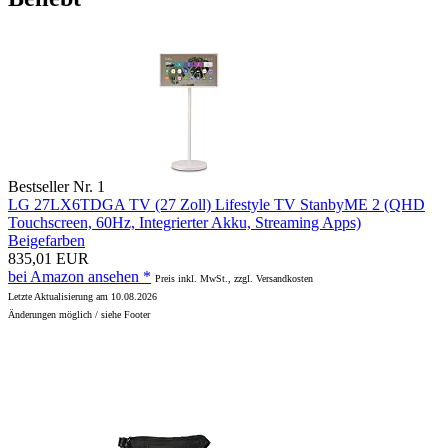
Bestseller Nr. 1
LG 27LX6TDGA TV (27 Zoll) Lifestyle TV StanbyME 2 (QHD
Touchscreen, 60Hz, Integrierter Akku, Streaming Apps)
Beigefarben
835,01 EUR
bei Amazon ansehen *
Preis inkl. MwSt., zzgl. Versandkosten
Letzte Aktualisierung am 10.08.2026
Änderungen möglich / siehe Footer