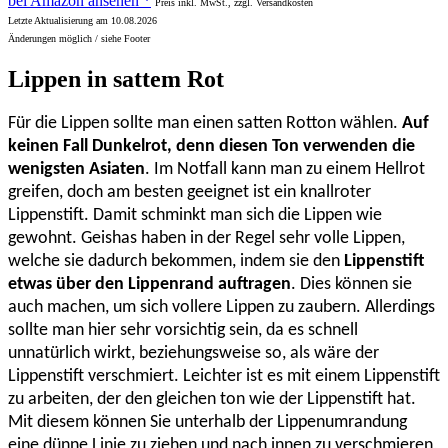
bei Amazon ansehen *
Preis inkl. MwSt., zzgl. Versandkosten
Letzte Aktualisierung am 10.08.2026
Änderungen möglich / siehe Footer
Lippen in sattem Rot
Für die Lippen sollte man einen satten Rotton wählen.
Auf
keinen Fall Dunkelrot, denn diesen Ton verwenden die
wenigsten Asiaten
. Im Notfall kann man zu einem Hellrot
greifen, doch am besten geeignet ist ein knallroter
Lippenstift. Damit schminkt man sich die Lippen wie
gewohnt. Geishas haben in der Regel sehr volle Lippen,
welche sie dadurch bekommen, indem sie den
Lippenstift
etwas über den Lippenrand auftragen
. Dies können sie
auch machen, um sich vollere Lippen zu zaubern. Allerdings
sollte man hier sehr vorsichtig sein, da es schnell
unnatürlich wirkt, beziehungsweise so, als wäre der
Lippenstift verschmiert. Leichter ist es mit einem Lippenstift
zu arbeiten, der den gleichen ton wie der Lippenstift hat.
Mit diesem können Sie unterhalb der Lippenumrandung
eine dünne Linie zu ziehen und nach innen zu verschmieren,