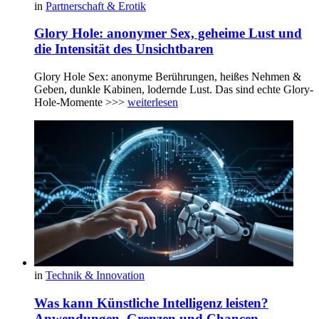
in
Partnerschaft & Erotik
Glory Hole: anonymer Sex, geheime Lust und
die Intensität des Unsichtbaren
Glory Hole Sex: anonyme Berührungen, heißes Nehmen &
Geben, dunkle Kabinen, lodernde Lust. Das sind echte Glory-
Hole-Momente >>>
weiterlesen
in
Technik & Innovation
Was kann Künstliche Intelligenz leisten?
Anwendungen, Grenzen und Chancen