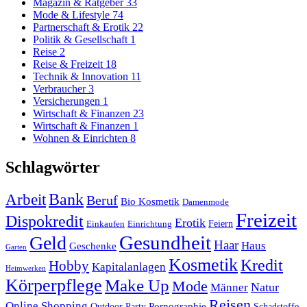
Magazin & Ratgeber
33
Mode & Lifestyle
74
Partnerschaft & Erotik
22
Politik & Gesellschaft
1
Reise
2
Reise & Freizeit
18
Technik & Innovation
11
Verbraucher
3
Versicherungen
1
Wirtschaft & Finanzen
23
Wirtschaft & Finanzen
1
Wohnen & Einrichten
8
Schlagwörter
Arbeit
Bank
Beruf
Bio Kosmetik
Damenmode
Freizeit
Dispokredit
Erotik
Feiern
Einkaufen
Einrichtung
Gesundheit
Geld
Haar
Haus
Geschenke
Garten
Kosmetik
Kredit
Hobby
Kapitalanlagen
Heimwerken
Körperpflege
Make Up
Mode
Natur
Männer
Reisen
Online Shopping
Pornographie
Outdoor
Party
Schadstoffe