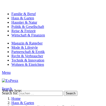
Familie & Beruf
Haus & Garten
Haustier & Natur
Politik & Gesellschaft
Reise & Freizeit
Wirtschaft & Finanzen
Magazin & Ratgeber
Mode & Lifestyle
Partnerschaft & Erotik
Recht & Verbraucher
Technik & Innovation
Wohnen & Einrichten
Menu
Search
You are here:
Search for:
Search
Home
Haus & Garten