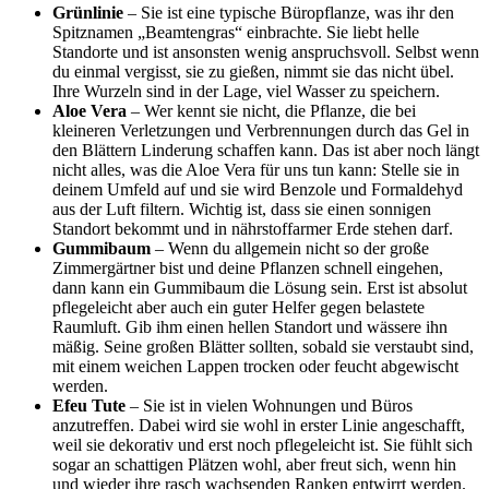
Grünlinie
– Sie ist eine typische Büropflanze, was ihr den
Spitznamen „Beamtengras“ einbrachte. Sie liebt helle
Standorte und ist ansonsten wenig anspruchsvoll. Selbst wenn
du einmal vergisst, sie zu gießen, nimmt sie das nicht übel.
Ihre Wurzeln sind in der Lage, viel Wasser zu speichern.
Aloe Vera
– Wer kennt sie nicht, die Pflanze, die bei
kleineren Verletzungen und Verbrennungen durch das Gel in
den Blättern Linderung schaffen kann. Das ist aber noch längt
nicht alles, was die Aloe Vera für uns tun kann: Stelle sie in
deinem Umfeld auf und sie wird Benzole und Formaldehyd
aus der Luft filtern. Wichtig ist, dass sie einen sonnigen
Standort bekommt und in nährstoffarmer Erde stehen darf.
Gummibaum
– Wenn du allgemein nicht so der große
Zimmergärtner bist und deine Pflanzen schnell eingehen,
dann kann ein Gummibaum die Lösung sein. Erst ist absolut
pflegeleicht aber auch ein guter Helfer gegen belastete
Raumluft. Gib ihm einen hellen Standort und wässere ihn
mäßig. Seine großen Blätter sollten, sobald sie verstaubt sind,
mit einem weichen Lappen trocken oder feucht abgewischt
werden.
Efeu Tute
– Sie ist in vielen Wohnungen und Büros
anzutreffen. Dabei wird sie wohl in erster Linie angeschafft,
weil sie dekorativ und erst noch pflegeleicht ist. Sie fühlt sich
sogar an schattigen Plätzen wohl, aber freut sich, wenn hin
und wieder ihre rasch wachsenden Ranken entwirrt werden.