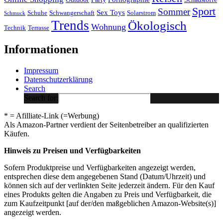
Sport
Sommer
Sex Toys
Schuhe
Schwangerschaft
Solarstrom
Schmuck
Trends
Ökologisch
Wohnung
Technik
Terrasse
Informationen
Impressum
Datenschutzerklärung
Search
Search for:
* = Afilliate-Link (=Werbung)
Als Amazon-Partner verdient der Seitenbetreiber an qualifizierten
Käufen.
Hinweis zu Preisen und Verfügbarkeiten
Sofern Produktpreise und Verfügbarkeiten angezeigt werden,
entsprechen diese dem angegebenen Stand (Datum/Uhrzeit) und
können sich auf der verlinkten Seite jederzeit ändern. Für den Kauf
eines Produkts gelten die Angaben zu Preis und Verfügbarkeit, die
zum Kaufzeitpunkt [auf der/den maßgeblichen Amazon-Website(s)]
angezeigt werden.