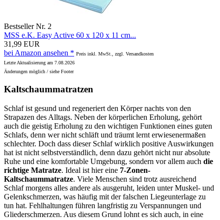
Bestseller Nr. 2
MSS e.K. Easy Active 60 x 120 x 11 cm...
31,99 EUR
bei Amazon ansehen *
Preis inkl. MwSt., zzgl. Versandkosten
Letzte Aktualisierung am 7.08.2026
Änderungen möglich / siehe Footer
Kaltschaummatratzen
Schlaf ist gesund und regeneriert den Körper nachts von den
Strapazen des Alltags. Neben der körperlichen Erholung, gehört
auch die geistig Erholung zu den wichtigen Funktionen eines guten
Schlafs, denn wer nicht schläft und träumt lernt erwiesenermaßen
schlechter. Doch dass dieser Schlaf wirklich positive Auswirkungen
hat ist nicht selbstverständlich, denn dazu gehört nicht nur absolute
Ruhe und eine komfortable Umgebung, sondern vor allem auch
die
richtige Matratze
. Ideal ist hier eine
7-Zonen-
Kaltschaummatratze
. Viele Menschen sind trotz ausreichend
Schlaf morgens alles andere als ausgeruht, leiden unter Muskel- und
Gelenkschmerzen, was häufig mit der falschen Liegeunterlage zu
tun hat. Fehlhaltungen führen langfristig zu Verspannungen und
Gliederschmerzen. Aus diesem Grund lohnt es sich auch, in eine