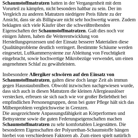
Schaumstoffmatratzen
hatten in der Vergangenheit mit dem
Vorurteil zu kämpfen, nicht besonders haltbar zu sein. Der im
Vergleich zu anderen Matratzen niedrigere Preis führte zu der
Ansicht, dass sie als Billigware nicht sehr hochwertig waren. Zudem
beklagten sich viele Käufer über die schweißtreibenden
Eigenschaften der
Schaumstoffmatratzen
. Galt dies noch vor
einigen Jahren, haben die Weiterentwicklung von
Herstellungsprozessen und der Einsatz besserer Materialien diese
Qualitätsprobleme deutlich verringert. Bestimmte Schäume werden
eingesetzt, Luftkammersysteme zur Ableitung von Feuchtigkeit
eingebracht, sowie hochwertige Mikrobezüge verwendet, um einen
angenehmen Schlaf zu gewährleisten.
Insbesondere
Allergiker schwören auf den Einsatz von
Schaumstoffmatratzen
, galten diese doch lange Zeit als immun
gegen Hausstaubmilben. Obwohl inzwischen nachgewiesen wurde,
dass sich auch in diesen Matratzen die kleinen Allergieauslöser
verstecken, erfreuen sie sich nach wie vor großer Beliebtheit bei
empfindlichen Personengruppen, denn bei guter Pflege hält sich das
Milbenproblem vergleichsweise in Grenzen.
Die ausgezeichnete Anpassungsfähigkeit an Körperformen und
Bettsysteme sowie die guten Federungseigenschaften machen
Schaumstoffmatratzen
zu sehr komfortablen Liegestätten. Die
besonderen Eigenschaften der Polyurethan-Schaumstoffe hängen
hierbei von verschiedenen Faktoren ab. Zum einen spielt natürlich