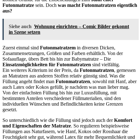
Futonmatratze
sein. Doch
was macht Futonmatratzen eigentlich
aus?
Siehe auch
Wohnung einrichten – Comic Bilder gekonnt
in Szene setzen
Zuerst einmal sind
Futonmatratzem
in diversen Dicken,
Zusammensetzungen, Größen und Farben erhältlich. Von der
Sofaauflage, übers Bett bis hin zur Babymatratze – Die
Einsatzmöglichkeiten für Futonmatratzen
sind vielfältig.
Ein weiteres Kriterium ist der Preis, da
Futonmatratzen
, gemessen
an Matratzen aus anderen Stoffen relativ günstig sind. Was die
Füllung angeht findet man
Futonmatratzen
, sowohl mit Hanf, aber
auch Latex oder Kokos gefüllt, je nachdem was man lieber mag.
Von der einfachsten Füllung bis hin zur Luxusfüllung, mit
bestimmten Anteilen verschiedener Füllmaterialien, sind den
individuellen Wünschen und Befindlichkeiten keine Grenzen
gesetzt.
So unterschiedlich wie die Füllung sind jedoch auch der
Komfort
und Eigenschaften der Matratze
. So regulieren beispielsweise
Füllungen aus Naturfasern, wie Hanf, Kokos oder Rosshaar die
Feuchtigkeit sehr gut, während Latex für mehr Bequemlichkeit und