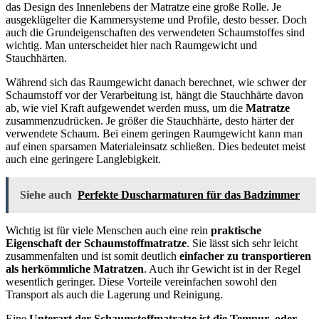
das Design des Innenlebens der Matratze eine große Rolle. Je
ausgeklügelter die Kammersysteme und Profile, desto besser. Doch
auch die Grundeigenschaften des verwendeten Schaumstoffes sind
wichtig. Man unterscheidet hier nach Raumgewicht und
Stauchhärten.
Während sich das Raumgewicht danach berechnet, wie schwer der
Schaumstoff vor der Verarbeitung ist, hängt die Stauchhärte davon
ab, wie viel Kraft aufgewendet werden muss, um die
Matratze
zusammenzudrücken. Je größer die Stauchhärte, desto härter der
verwendete Schaum. Bei einem geringen Raumgewicht kann man
auf einen sparsamen Materialeinsatz schließen. Dies bedeutet meist
auch eine geringere Langlebigkeit.
Siehe auch
Perfekte Duscharmaturen für das Badzimmer
Wichtig ist für viele Menschen auch eine rein
praktische
Eigenschaft der Schaumstoffmatratze
. Sie lässt sich sehr leicht
zusammenfalten und ist somit deutlich
einfacher zu transportieren
als herkömmliche Matratzen
. Auch ihr Gewicht ist in der Regel
wesentlich geringer. Diese Vorteile vereinfachen sowohl den
Transport als auch die Lagerung und Reinigung.
Eine
Unterart der Schaumstoffmatratze ist die Tempur- oder