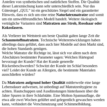
Anteilen von synthetischen und natürlichen Stoffen. Die Qualität
dieser Latexmischung kann sehr unterschiedlich sein. Nur das
Gütesiegel „QUL“ ist ein geschütztes Siegel und ein garantierter
Hinweis, dass es sich um eine reine
Naturlatexmatratze
und somit
um ein umweltfreundliches Modell handelt. Weitere ökologisch
verträgliche Varianten sind
Matratzen aus Stroh, Rosshaar oder
Kokosfasern.
Als Verlierer im Wettstreit um beste Qualität galten lange Zeit die
Schaumstoffmatratzen
. Technische Weiterentwicklungen haben
allerdings dazu geführt, dass auch hier Modelle auf dem Markt sind,
die hohen Standards genügen.
Welche Matratze die Richtige ist, lässt sich vor allem nach dem
Abschätzen bestimmter Parameter sagen: Welchen Härtegrad
bevorzugt der Kunde? Hat der Kunde generelle
Rückenbeschwerden? Schwitzt der Kunde im Schlaf besonders
viel? Leidet der Kunde an Allergien, die bestimmte Materialen
ausschließen würden?
Da
Matratzen aufgrund hoher Qualität
mittlerweile eine lange
Lebensdauer aufweisen, ist unbedingt auf Matratzenhygiene zu
achten. Hautschuppen und Ausdünstungen hinterlassen über die
Jahre Spuren in ihrer Schlafstätte. Eine Molton-Spannauflage, die
etwa alle zwei Wochen gelüftet und gelegentlich gewaschen werden
kann, verhindert die Verschmutzung und Schimmelbildung.