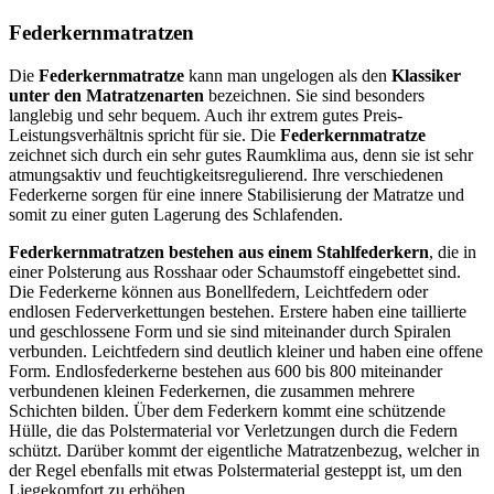
Federkernmatratzen
Die
Federkernmatratze
kann man ungelogen als den
Klassiker
unter den Matratzenarten
bezeichnen. Sie sind besonders
langlebig und sehr bequem. Auch ihr extrem gutes Preis-
Leistungsverhältnis spricht für sie. Die
Federkernmatratze
zeichnet sich durch ein sehr gutes Raumklima aus, denn sie ist sehr
atmungsaktiv und feuchtigkeitsregulierend. Ihre verschiedenen
Federkerne sorgen für eine innere Stabilisierung der Matratze und
somit zu einer guten Lagerung des Schlafenden.
Federkernmatratzen bestehen aus einem Stahlfederkern
, die in
einer Polsterung aus Rosshaar oder Schaumstoff eingebettet sind.
Die Federkerne können aus Bonellfedern, Leichtfedern oder
endlosen Federverkettungen bestehen. Erstere haben eine taillierte
und geschlossene Form und sie sind miteinander durch Spiralen
verbunden. Leichtfedern sind deutlich kleiner und haben eine offene
Form. Endlosfederkerne bestehen aus 600 bis 800 miteinander
verbundenen kleinen Federkernen, die zusammen mehrere
Schichten bilden. Über dem Federkern kommt eine schützende
Hülle, die das Polstermaterial vor Verletzungen durch die Federn
schützt. Darüber kommt der eigentliche Matratzenbezug, welcher in
der Regel ebenfalls mit etwas Polstermaterial gesteppt ist, um den
Liegekomfort zu erhöhen.