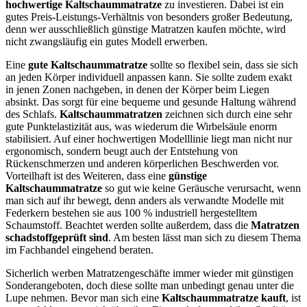
hochwertige Kaltschaummatratze
zu investieren. Dabei ist ein
gutes Preis-Leistungs-Verhältnis von besonders großer Bedeutung,
denn wer ausschließlich günstige Matratzen kaufen möchte, wird
nicht zwangsläufig ein gutes Modell erwerben.
Eine
gute Kaltschaummatratze
sollte so flexibel sein, dass sie sich
an jeden Körper individuell anpassen kann. Sie sollte zudem exakt
in jenen Zonen nachgeben, in denen der Körper beim Liegen
absinkt. Das sorgt für eine bequeme und gesunde Haltung während
des Schlafs.
Kaltschaummatratzen
zeichnen sich durch eine sehr
gute Punktelastizität aus, was wiederum die Wirbelsäule enorm
stabilisiert. Auf einer hochwertigen Modelllinie liegt man nicht nur
ergonomisch, sondern beugt auch der Entstehung von
Rückenschmerzen und anderen körperlichen Beschwerden vor.
Vorteilhaft ist des Weiteren, dass eine
günstige
Kaltschaummatratze
so gut wie keine Geräusche verursacht, wenn
man sich auf ihr bewegt, denn anders als verwandte Modelle mit
Federkern bestehen sie aus 100 % industriell hergestelltem
Schaumstoff. Beachtet werden sollte außerdem, dass die
Matratzen
schadstoffgeprüft sind
. Am besten lässt man sich zu diesem Thema
im Fachhandel eingehend beraten.
Sicherlich werben Matratzengeschäfte immer wieder mit günstigen
Sonderangeboten, doch diese sollte man unbedingt genau unter die
Lupe nehmen. Bevor man sich eine
Kaltschaummatratze kauft
, ist