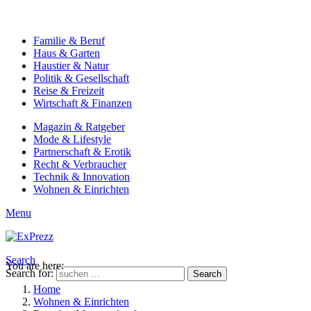
Familie & Beruf
Haus & Garten
Haustier & Natur
Politik & Gesellschaft
Reise & Freizeit
Wirtschaft & Finanzen
Magazin & Ratgeber
Mode & Lifestyle
Partnerschaft & Erotik
Recht & Verbraucher
Technik & Innovation
Wohnen & Einrichten
Menu
Search
You are here:
Search for:
Search
Home
Wohnen & Einrichten