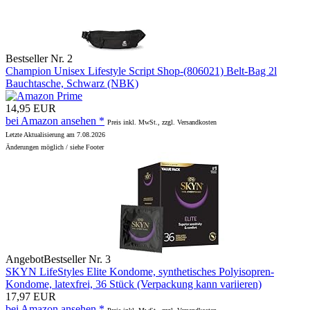
Bestseller Nr. 2
Champion Unisex Lifestyle Script Shop-(806021) Belt-Bag 2l
Bauchtasche, Schwarz (NBK)
14,95 EUR
bei Amazon ansehen *
Preis inkl. MwSt., zzgl. Versandkosten
Letzte Aktualisierung am 7.08.2026
Änderungen möglich / siehe Footer
Angebot
Bestseller Nr. 3
SKYN LifeStyles Elite Kondome, synthetisches Polyisopren-
Kondome, latexfrei, 36 Stück (Verpackung kann variieren)
17,97 EUR
bei Amazon ansehen *