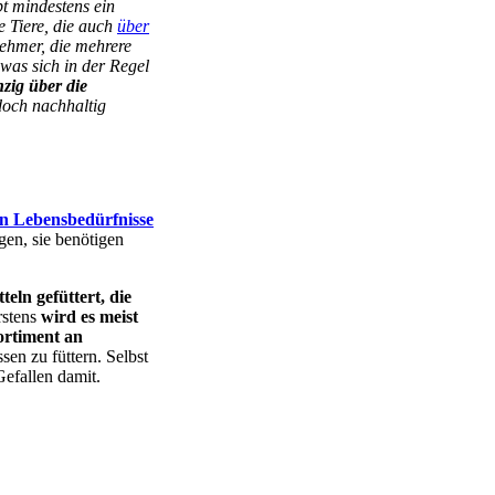
bt mindestens ein
e Tiere, die auch
über
nehmer, die mehrere
 was sich in der Regel
nzig über die
doch nachhaltig
ren Lebensbedürfnisse
gen, sie benötigen
eln gefüttert, die
rstens
wird es meist
ortiment an
en zu füttern. Selbst
Gefallen damit.