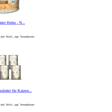
tter Huhn - N...
 inkl. MwSt., zzgl. Versandkosten
utter für Katzen...
 inkl. MwSt., zzgl. Versandkosten