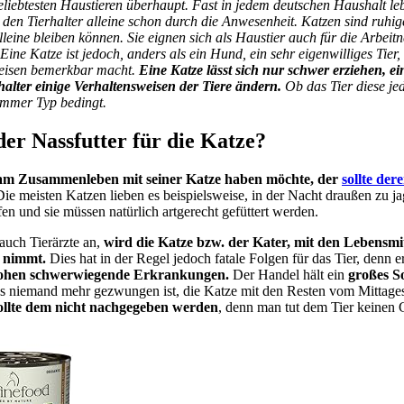
eliebtesten Haustieren überhaupt. Fast in jedem deutschen Haushalt le
 den Tierhalter alleine schon durch die Anwesenheit. Katzen sind ruhig
leine bleiben können. Sie eignen sich als Haustier auch für die Arbeit
ine Katze ist jedoch, anders als ein Hund, ein sehr eigenwilliges Tier,
weisen bemerkbar macht.
Eine Katze lässt sich nur schwer erziehen, ei
alter einige Verhaltensweisen der Tiere ändern.
Ob das Tier diese je
 immer Typ bedingt.
der Nassfutter für die Katze?
 am Zusammenleben mit seiner Katze haben möchte, der
sollte de
ie meisten Katzen lieben es beispielsweise, in der Nacht draußen zu ja
fen und sie müssen natürlich artgerecht gefüttert werden.
auch Tierärzte an,
wird die Katze bzw. der Kater, mit den Lebensmitt
 nimmt.
Dies hat in der Regel jedoch fatale Folgen für das Tier, denn e
drohen schwerwiegende Erkrankungen.
Der Handel hält ein
großes S
ss niemand mehr gezwungen ist, die Katze mit den Resten vom Mittagess
sollte dem nicht nachgegeben werden
, denn man tut dem Tier keinen 