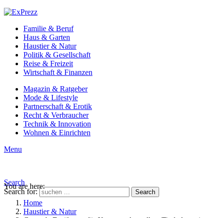
Familie & Beruf
Haus & Garten
Haustier & Natur
Politik & Gesellschaft
Reise & Freizeit
Wirtschaft & Finanzen
Magazin & Ratgeber
Mode & Lifestyle
Partnerschaft & Erotik
Recht & Verbraucher
Technik & Innovation
Wohnen & Einrichten
Menu
Search
You are here:
Search for:
Search
Home
Haustier & Natur