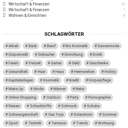
Wirtschaft & Finanzen
23
Wirtschaft & Finanzen
1
Wohnen & Einrichten
8
SCHLAGWÖRTER
Arbeit
Bank
Beruf
Bio Kosmetik
Damenmode
Dispokredit
Einkaufen
Einrichtung
Erotik
Feiern
Freizeit
Garten
Geld
Geschenke
Gesundheit
Haar
Haus
Heimwerken
Hobby
Kapitalanlagen
Kosmetik
Kredit
Körperpflege
Make Up
Mode
Männer
Natur
Online Shopping
Outdoor
Party
Pornographie
Reisen
Schadstoffe
Schmuck
Schuhe
Schwangerschaft
Sex Toys
Solarstrom
Sommer
Sport
Technik
Terrasse
Trends
Wohnung