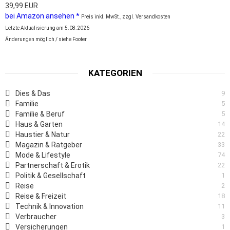
39,99 EUR
bei Amazon ansehen *
Preis inkl. MwSt., zzgl. Versandkosten
Letzte Aktualisierung am 5.08.2026
Änderungen möglich / siehe Footer
KATEGORIEN
Dies & Das
9
Familie
5
Familie & Beruf
5
Haus & Garten
14
Haustier & Natur
22
Magazin & Ratgeber
33
Mode & Lifestyle
74
Partnerschaft & Erotik
22
Politik & Gesellschaft
1
Reise
2
Reise & Freizeit
18
Technik & Innovation
11
Verbraucher
3
Versicherungen
1