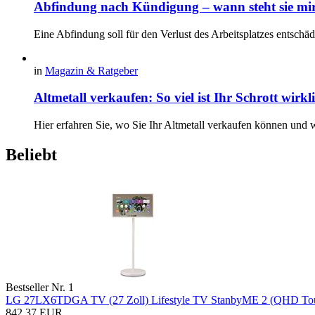
Abfindung nach Kündigung – wann steht sie mi
Eine Abfindung soll für den Verlust des Arbeitsplatzes entschä
in
Magazin & Ratgeber
Altmetall verkaufen: So viel ist Ihr Schrott wirkl
Hier erfahren Sie, wo Sie Ihr Altmetall verkaufen können und wi
Beliebt
Bestseller Nr. 1
LG 27LX6TDGA TV (27 Zoll) Lifestyle TV StanbyME 2 (QHD Touchs
842,37 EUR