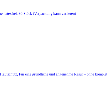
 latexfrei, 36 Stück (Verpackung kann variieren)
a Hautschutz, Für eine gründliche und angenehme Rasur – ohne komplet