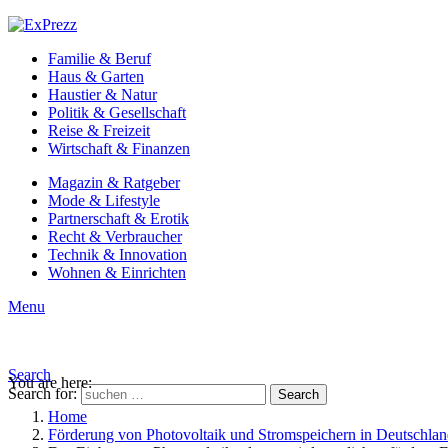
Familie & Beruf
Haus & Garten
Haustier & Natur
Politik & Gesellschaft
Reise & Freizeit
Wirtschaft & Finanzen
Magazin & Ratgeber
Mode & Lifestyle
Partnerschaft & Erotik
Recht & Verbraucher
Technik & Innovation
Wohnen & Einrichten
Menu
Search
You are here:
Search for:
Search
Home
Förderung von Photovoltaik und Stromspeichern in Deutschla