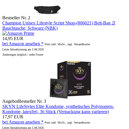
Bestseller Nr. 2
Champion Unisex Lifestyle Script Shop-(806021) Belt-Bag 2l
Bauchtasche, Schwarz (NBK)
14,95 EUR
bei Amazon ansehen *
Preis inkl. MwSt., zzgl. Versandkosten
Letzte Aktualisierung am 5.08.2026
Änderungen möglich / siehe Footer
Angebot
Bestseller Nr. 3
SKYN LifeStyles Elite Kondome, synthetisches Polyisopren-
Kondome, latexfrei, 36 Stück (Verpackung kann variieren)
17,97 EUR
bei Amazon ansehen *
Preis inkl. MwSt., zzgl. Versandkosten
Letzte Aktualisierung am 5.08.2026