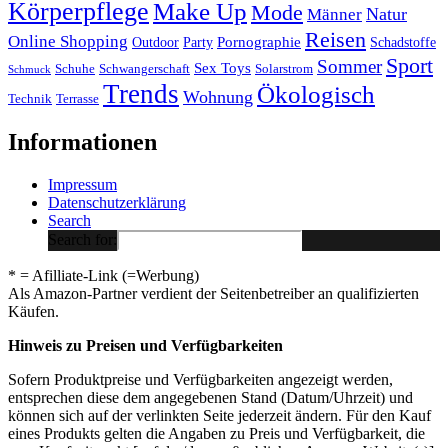
Körperpflege
Make Up
Mode
Natur
Männer
Reisen
Online Shopping
Pornographie
Outdoor
Party
Schadstoffe
Sport
Sommer
Sex Toys
Schuhe
Schwangerschaft
Solarstrom
Schmuck
Trends
Ökologisch
Wohnung
Technik
Terrasse
Informationen
Impressum
Datenschutzerklärung
Search
Search for:
* = Afilliate-Link (=Werbung)
Als Amazon-Partner verdient der Seitenbetreiber an qualifizierten
Käufen.
Hinweis zu Preisen und Verfügbarkeiten
Sofern Produktpreise und Verfügbarkeiten angezeigt werden,
entsprechen diese dem angegebenen Stand (Datum/Uhrzeit) und
können sich auf der verlinkten Seite jederzeit ändern. Für den Kauf
eines Produkts gelten die Angaben zu Preis und Verfügbarkeit, die