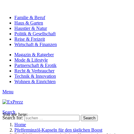
Familie & Beruf
Haus & Garten
Haustier & Natur
Politik & Gesellschaft
Reise & Freizeit
Wirtschaft & Finanzen
Magazin & Ratgeber
Mode & Lifestyle
Partnerschaft & Erotik
Recht & Verbraucher
Technik & Innovation
Wohnen & Einrichten
Menu
Search
You are here:
Search for:
Search
Home
Pfefferminzöl-Kapseln für den täglichen Boost