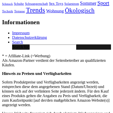
Sport
Sommer
Sex Toys
Schuhe
Schwangerschaft
Solarstrom
Schmuck
Trends
Ökologisch
Wohnung
Technik
Terrasse
Informationen
Impressum
Datenschutzerklärung
Search
Search for:
* = Afilliate-Link (=Werbung)
Als Amazon-Partner verdient der Seitenbetreiber an qualifizierten
Käufen.
Hinweis zu Preisen und Verfügbarkeiten
Sofern Produktpreise und Verfügbarkeiten angezeigt werden,
entsprechen diese dem angegebenen Stand (Datum/Uhrzeit) und
können sich auf der verlinkten Seite jederzeit ändern. Für den Kauf
eines Produkts gelten die Angaben zu Preis und Verfügbarkeit, die
zum Kaufzeitpunkt [auf der/den maßgeblichen Amazon-Website(s)]
angezeigt werden.