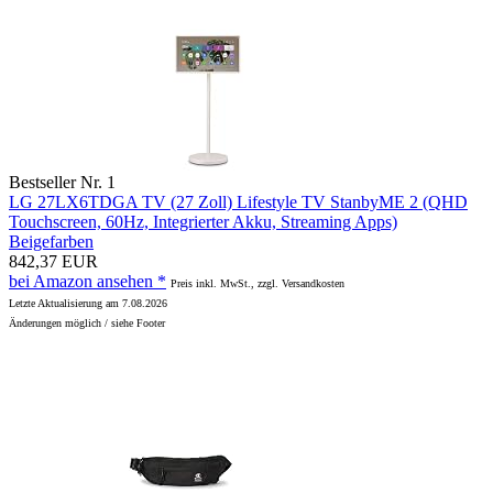
Bestseller Nr. 1
LG 27LX6TDGA TV (27 Zoll) Lifestyle TV StanbyME 2 (QHD
Touchscreen, 60Hz, Integrierter Akku, Streaming Apps)
Beigefarben
842,37 EUR
bei Amazon ansehen *
Preis inkl. MwSt., zzgl. Versandkosten
Letzte Aktualisierung am 7.08.2026
Änderungen möglich / siehe Footer