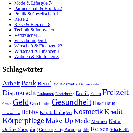
Mode & Lifestyle
74
Partnerschaft & Erotik
22
Politik & Gesellschaft
1
Reise
2
Reise & Freizeit
18
Technik & Innovation
11
Verbraucher
3
Versicherungen
1
Wirtschaft & Finanzen
23
Wirtschaft & Finanzen
1
Wohnen & Einrichten
8
Schlagwörter
Arbeit
Bank
Beruf
Bio Kosmetik
Damenmode
Freizeit
Dispokredit
Erotik
Feiern
Einkaufen
Einrichtung
Gesundheit
Geld
Haar
Haus
Geschenke
Garten
Kosmetik
Kredit
Hobby
Kapitalanlagen
Heimwerken
Körperpflege
Make Up
Mode
Natur
Männer
Reisen
Online Shopping
Pornographie
Outdoor
Party
Schadstoffe