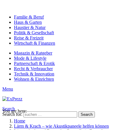
Familie & Beruf
Haus & Garten
Haustier & Natur
Politik & Gesellschaft
Reise & Freizeit
Wirtschaft & Finanzen
Magazin & Ratgeber
Mode & Lifestyle
Partnerschaft & Erotik
Recht & Verbraucher
Technik & Innovation
Wohnen & Einrichten
Menu
Search
You are here:
Search for:
Search
Home
Lärm & Krach – wie Akustikpaneele helfen können