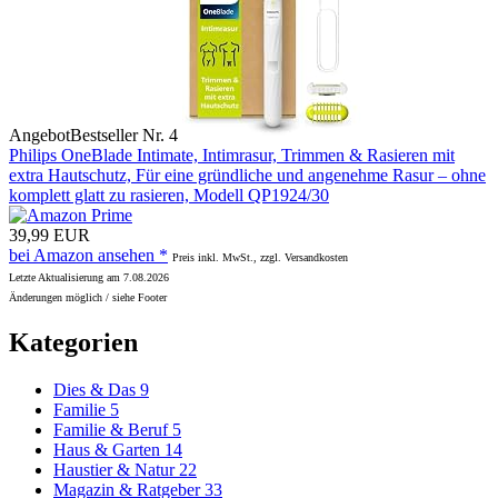
Angebot
Bestseller Nr. 4
Philips OneBlade Intimate, Intimrasur, Trimmen & Rasieren mit
extra Hautschutz, Für eine gründliche und angenehme Rasur – ohne
komplett glatt zu rasieren, Modell QP1924/30
39,99 EUR
bei Amazon ansehen *
Preis inkl. MwSt., zzgl. Versandkosten
Letzte Aktualisierung am 7.08.2026
Änderungen möglich / siehe Footer
Kategorien
Dies & Das
9
Familie
5
Familie & Beruf
5
Haus & Garten
14
Haustier & Natur
22
Magazin & Ratgeber
33