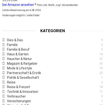
bei Amazon ansehen *
Preis inkl. MwSt., zzgl. Versandkosten
Letzte Aktualisierung am 6.08.2026
Änderungen möglich / siehe Footer
KATEGORIEN
Dies & Das
9
Familie
5
Familie & Beruf
5
Haus & Garten
14
Haustier & Natur
22
Magazin & Ratgeber
33
Mode & Lifestyle
74
Partnerschaft & Erotik
22
Politik & Gesellschaft
1
Reise
2
Reise & Freizeit
18
Technik & Innovation
11
Verbraucher
3
Versicherungen
1