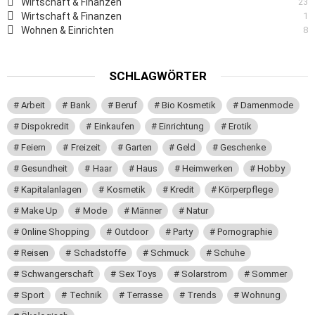
Wirtschaft & Finanzen
23
Wirtschaft & Finanzen
1
Wohnen & Einrichten
8
SCHLAGWÖRTER
Arbeit
Bank
Beruf
Bio Kosmetik
Damenmode
Dispokredit
Einkaufen
Einrichtung
Erotik
Feiern
Freizeit
Garten
Geld
Geschenke
Gesundheit
Haar
Haus
Heimwerken
Hobby
Kapitalanlagen
Kosmetik
Kredit
Körperpflege
Make Up
Mode
Männer
Natur
Online Shopping
Outdoor
Party
Pornographie
Reisen
Schadstoffe
Schmuck
Schuhe
Schwangerschaft
Sex Toys
Solarstrom
Sommer
Sport
Technik
Terrasse
Trends
Wohnung