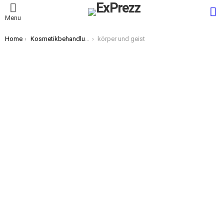
S
Menu
You are here:
Home
Kosmetikbehandlungen für Körper und Geist
körper und geist