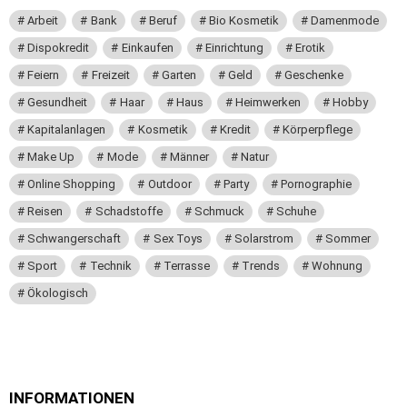
Arbeit
Bank
Beruf
Bio Kosmetik
Damenmode
Dispokredit
Einkaufen
Einrichtung
Erotik
Feiern
Freizeit
Garten
Geld
Geschenke
Gesundheit
Haar
Haus
Heimwerken
Hobby
Kapitalanlagen
Kosmetik
Kredit
Körperpflege
Make Up
Mode
Männer
Natur
Online Shopping
Outdoor
Party
Pornographie
Reisen
Schadstoffe
Schmuck
Schuhe
Schwangerschaft
Sex Toys
Solarstrom
Sommer
Sport
Technik
Terrasse
Trends
Wohnung
Ökologisch
INFORMATIONEN