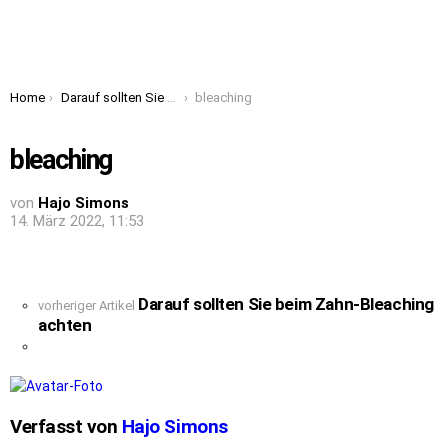
You are here:
Home
Darauf sollten Sie beim Zahn-Bleaching achten
bleaching
bleaching
von
Hajo Simons
14. März 2022, 11:53
Darauf sollten Sie beim Zahn-Bleaching
See
vorheriger Artikel
achten
more
Verfasst von
Hajo Simons