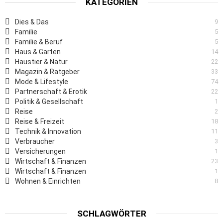
KATEGORIEN
Dies & Das
9
Familie
5
Familie & Beruf
5
Haus & Garten
14
Haustier & Natur
22
Magazin & Ratgeber
33
Mode & Lifestyle
74
Partnerschaft & Erotik
22
Politik & Gesellschaft
1
Reise
2
Reise & Freizeit
18
Technik & Innovation
11
Verbraucher
3
Versicherungen
1
Wirtschaft & Finanzen
23
Wirtschaft & Finanzen
1
Wohnen & Einrichten
8
SCHLAGWÖRTER